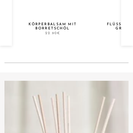
E
KÖRPERBALSAM MIT
FLÜSSIGS
BORRETSCHÖL
GRANA
22.90€