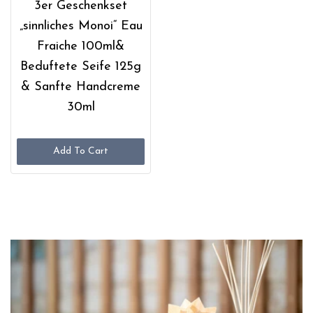
3er Geschenkset
„sinnliches Monoi“ Eau
Fraiche 100ml&
Beduftete Seife 125g
& Sanfte Handcreme
30ml
Add To Cart