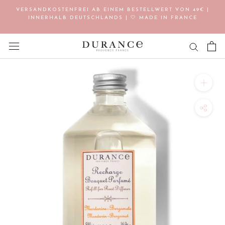
Direkt
VERSANDKOSTENFREI AB EINEM BESTELLWERT VON 49€ |
zum
INNERHALB DEUTSCHLANDS | 🤍 MADE IN FRANCE
Inhalt