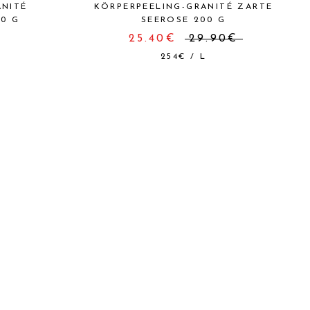
ANITÉ
KÖRPERPEELING-GRANITÉ ZARTE
0 G
SEEROSE 200 G
25.40€
29.90€
254€
/
L