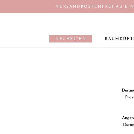
Direkt
VERSANDKOSTENFREI AB EIN
zum
Inhalt
NEUHEITEN
RAUMDÜFT
NEUHEITEN
RAUMDÜFT
Duranc
Prov
Angere
Duran