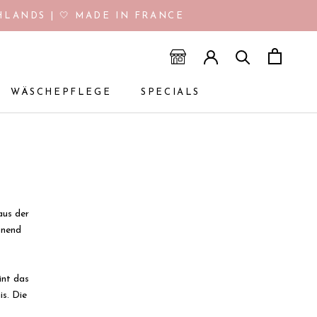
LANDS | 🤍 MADE IN FRANCE
WÄSCHEPFLEGE
SPECIALS
WÄSCHEPFLEGE
SPECIALS
aus der
onend
int das
s. Die