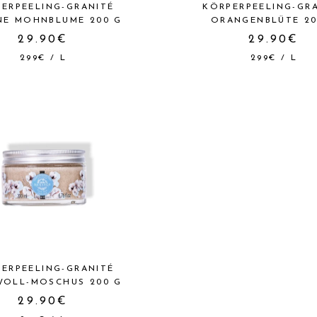
ERPEELING-GRANITÉ
KÖRPERPEELING-GR
E MOHNBLUME 200 G
ORANGENBLÜTE 20
29.90€
29.90€
299€
/
L
299€
/
L
ERPEELING-GRANITÉ
OLL-MOSCHUS 200 G
29.90€