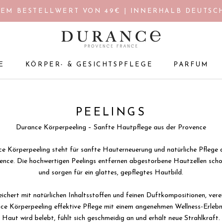
EM BESTELLWERT VON 49€ | INNERHALB DEUTSCH
E
KÖRPER- & GESICHTSPFLEGE
PARFUM
E
KÖRPER- & GESICHTSPFLEGE
PARFUM
PEELINGS
Durance Körperpeeling – Sanfte Hautpflege aus der Provence
e Körperpeeling steht für sanfte Hauterneuerung und natürliche Pflege 
ence. Die hochwertigen Peelings entfernen abgestorbene Hautzellen sch
und sorgen für ein glattes, gepflegtes Hautbild.
ichert mit natürlichen Inhaltsstoffen und feinen Duftkompositionen, vere
ce Körperpeeling effektive Pflege mit einem angenehmen Wellness-Erlebni
Haut wird belebt, fühlt sich geschmeidig an und erhält neue Strahlkraft.