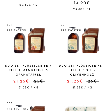
14.90€
29.80€
/
L
29.80€
/
L
SET
SET
PREISVORTEIL
PREISVORTEIL
DUO SET FLÜSSIGSEIFE +
DUO SET FLÜSSIGSEIFE +
REFILL MANDARINE &
REFILL PINIE &
GRANATAPFEL
OLIVENHOLZ
21.25€
25€
21.25€
25€
21.25€
/
KG
21.25€
/
KG
SET
PREISVORTEIL