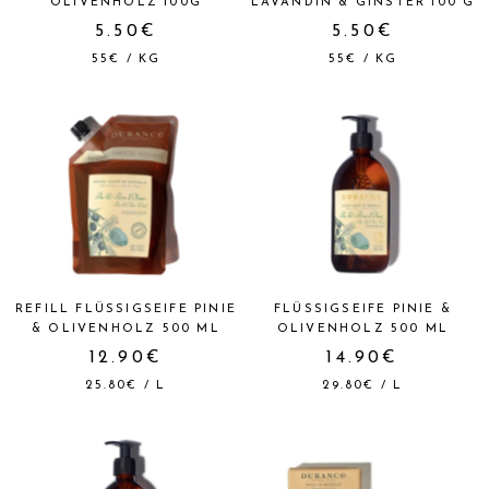
OLIVENHOLZ 100G
LAVANDIN & GINSTER 100 G
5.50€
5.50€
55€
/
KG
55€
/
KG
REFILL FLÜSSIGSEIFE PINIE
FLÜSSIGSEIFE PINIE &
& OLIVENHOLZ 500 ML
OLIVENHOLZ 500 ML
12.90€
14.90€
25.80€
/
L
29.80€
/
L