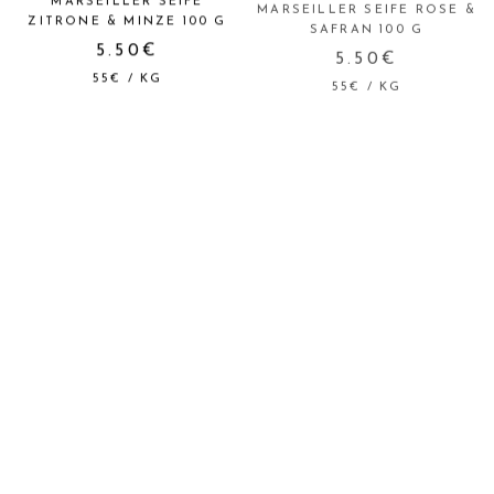
MARSEILLER SEIFE
MARSEILLER SEIFE ROSE &
ZITRONE & MINZE 100 G
SAFRAN 100 G
5.50€
5.50€
55€
/
KG
55€
/
KG
REFILL FLÜSSIGSEIFE
REFILL FLÜSSIGSEIFE
MANDARINE &
ZITRONE & MINZE 500 ML
GRANATAPFEL 500 ML
12.90€
12.90€
25.80€
/
L
25.80€
/
L