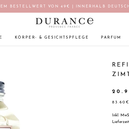
EM BESTELLWERT VON 49€ | INNERHALB DEUTSCH
E
KÖRPER- & GESICHTSPFLEGE
PARFUM
E
KÖRPER- & GESICHTSPFLEGE
PARFUM
REF
ZIM
20.
83.60
Inkl. MwS
Lieferzei