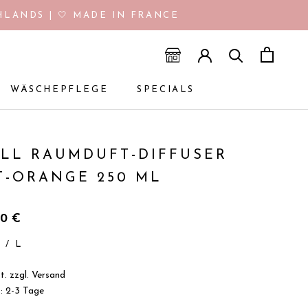
LANDS | 🤍 MADE IN FRANCE
WÄSCHEPFLEGE
SPECIALS
WÄSCHEPFLEGE
SPECIALS
ILL RAUMDUFT-DIFFUSER
T-ORANGE 250 ML
90€
€
/
L
t. zzgl.
Versand
t: 2-3 Tage