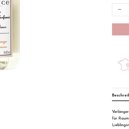
Beschre
Verlänger
für Raumd
Lieblings