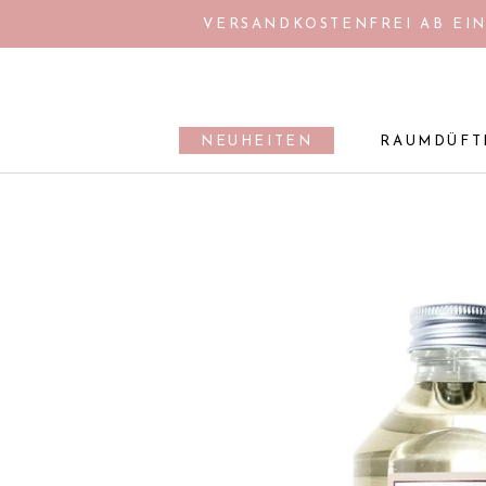
Direkt
VERSANDKOSTENFREI AB EIN
zum
Inhalt
NEUHEITEN
RAUMDÜFT
NEUHEITEN
RAUMDÜFT