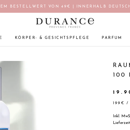
EM BESTELLWERT VON 49€ | INNERHALB DEUTSCH
E
KÖRPER- & GESICHTSPFLEGE
PARFUM
E
KÖRPER- & GESICHTSPFLEGE
PARFUM
RAU
100
19.
199€
Inkl. MwS
Lieferzei