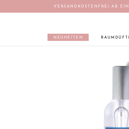
Direkt
VERSANDKOSTENFREI AB EIN
zum
Inhalt
NEUHEITEN
RAUMDÜFT
NEUHEITEN
RAUMDÜFT