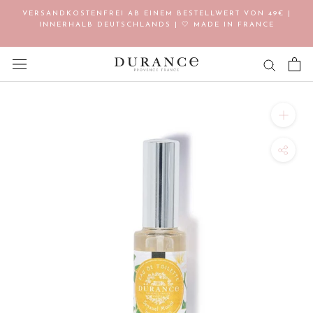
Direkt
VERSANDKOSTENFREI AB EINEM BESTELLWERT VON 49€ |
zum
INNERHALB DEUTSCHLANDS | 🤍 MADE IN FRANCE
Inhalt