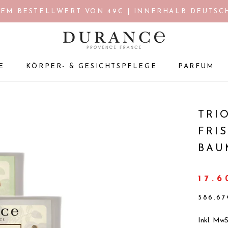
EM BESTELLWERT VON 49€ | INNERHALB DEUTSCH
E
KÖRPER- & GESICHTSPFLEGE
PARFUM
E
KÖRPER- & GESICHTSPFLEGE
PARFUM
TRI
FRI
BAU
17.
586.67
Inkl. MwS