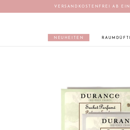
Direkt
VERSANDKOSTENFREI AB EIN
zum
Inhalt
NEUHEITEN
RAUMDÜFT
NEUHEITEN
RAUMDÜFT