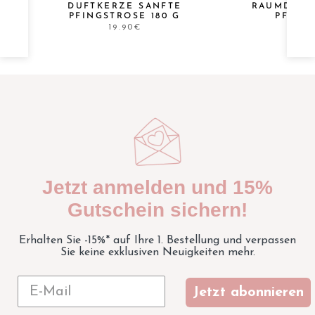
DUFTKERZE SANFTE
RAUMDUFT-
PFINGSTROSE 180 G
PFING
19.90€
Jetzt anmelden und 15%
Gutschein sichern!
Erhalten Sie -15%* auf Ihre 1. Bestellung und verpassen
Sie keine exklusiven Neuigkeiten mehr.
Jetzt abonnieren