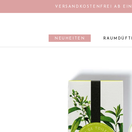
Direkt
VERSANDKOSTENFREI AB EIN
zum
Inhalt
NEUHEITEN
RAUMDÜFT
NEUHEITEN
RAUMDÜFT