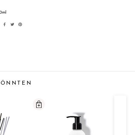
00ml
 KÖNNTEN