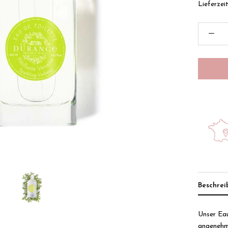
Lieferzei
Beschre
Unser Eau
angenehm