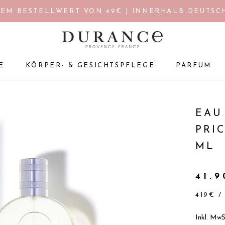
EM BESTELLWERT VON 49€ | INNERHALB DEUTSCH
E
KÖRPER- & GESICHTSPFLEGE
PARFUM
E
KÖRPER- & GESICHTSPFLEGE
PARFUM
EAU
PRI
ML
41.
419€
Inkl. MwS