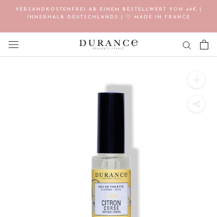
Direkt
VERSANDKOSTENFREI AB EINEM BESTELLWERT VON 49€ |
zum
INNERHALB DEUTSCHLANDS | 🤍 MADE IN FRANCE
Inhalt