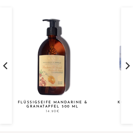
E
FLÜSSIGSEIFE MANDARINE &
KÖRPE
GRANATAPFEL 500 ML
BO
14.90€