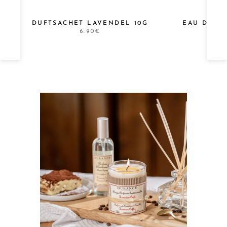
E
DUFTSACHET LAVENDEL 10G
EAU DE P
MOS
6.90€