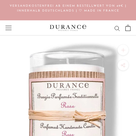
Direkt
VERSANDKOSTENFREI AB EINEM BESTELLWERT VON 49€ |
zum
INNERHALB DEUTSCHLANDS | 🤍 MADE IN FRANCE
Inhalt