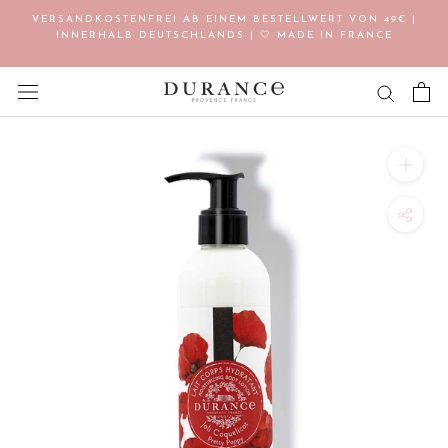
Direkt
VERSANDKOSTENFREI AB EINEM BESTELLWERT VON 49€ |
zum
INNERHALB DEUTSCHLANDS | 🤍 MADE IN FRANCE
Inhalt