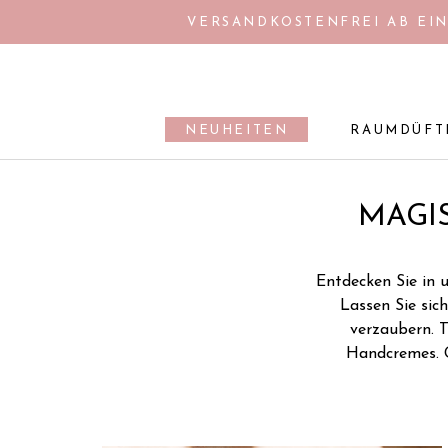
Direkt
VERSANDKOSTENFREI AB EIN
zum
Inhalt
NEUHEITEN
RAUMDÜFT
NEUHEITEN
RAUMDÜFT
MAGI
Entdecken Sie in 
Lassen Sie sic
verzaubern. T
Handcremes. G