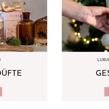
N
LUXU
DÜFTE
GE