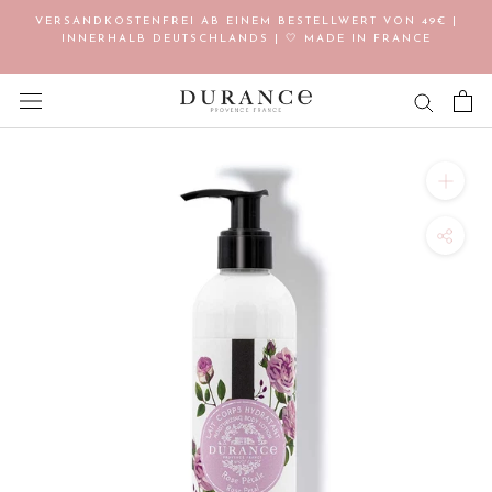
Direkt
VERSANDKOSTENFREI AB EINEM BESTELLWERT VON 49€ |
zum
INNERHALB DEUTSCHLANDS | 🤍 MADE IN FRANCE
Inhalt