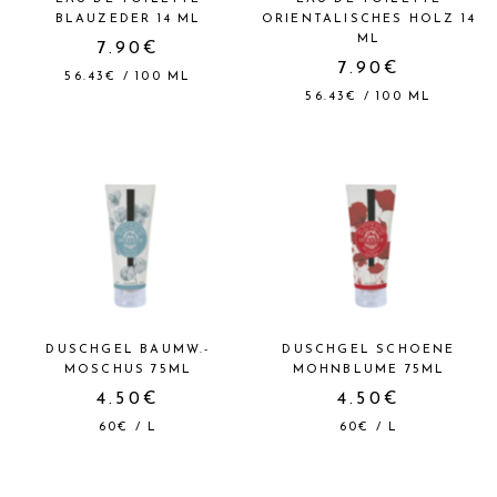
BLAUZEDER 14 ML
ORIENTALISCHES HOLZ 14
ML
7.90€
7.90€
56.43€
/
100
ML
56.43€
/
100
ML
DUSCHGEL BAUMW.-
DUSCHGEL SCHOENE
MOSCHUS 75ML
MOHNBLUME 75ML
4.50€
4.50€
60€
/
L
60€
/
L