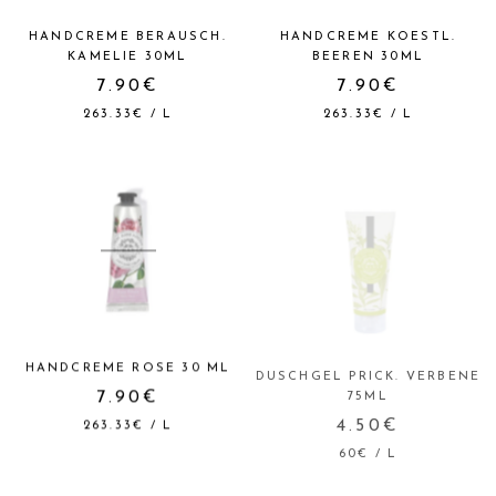
HANDCREME BERAUSCH.
HANDCREME KOESTL.
KAMELIE 30ML
BEEREN 30ML
7.90€
7.90€
263.33€
/
L
263.33€
/
L
HANDCREME ROSE 30 ML
DUSCHGEL PRICK. VERBENE
75ML
7.90€
4.50€
263.33€
/
L
60€
/
L