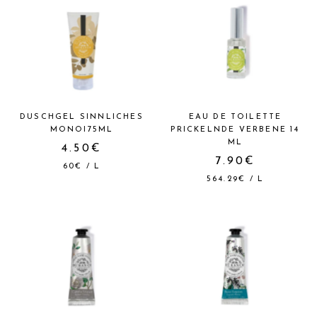
DUSCHGEL SINNLICHES
EAU DE TOILETTE
MONOI75ML
PRICKELNDE VERBENE 14
ML
4.50€
7.90€
60€
/
L
564.29€
/
L