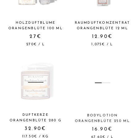
HOLZDUFTBLUME
RAUMDUFTKONZENTRAT
ORANGENBLÜTE 100 ML
ORANGENBLÜTE 12 ML
27€
12.90€
270€
/
L
1,075€
/
L
DUFTKERZE
BODYLOTION
ORANGENBLÜTE 280 G
ORANGENBLÜTE 250 ML
32.90€
16.90€
117.50€
/
KG
67.60€
/
L