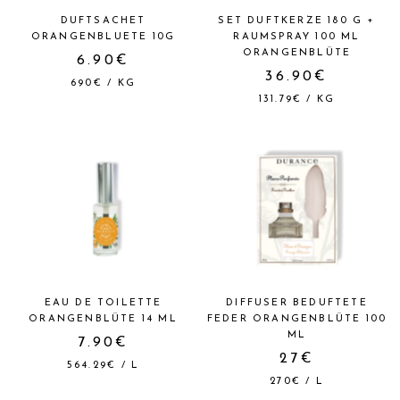
DUFTSACHET
SET DUFTKERZE 180 G +
ORANGENBLUETE 10G
RAUMSPRAY 100 ML
ORANGENBLÜTE
6.90€
36.90€
690€
/
KG
131.79€
/
KG
EAU DE TOILETTE
DIFFUSER BEDUFTETE
ORANGENBLÜTE 14 ML
FEDER ORANGENBLÜTE 100
ML
7.90€
27€
564.29€
/
L
270€
/
L