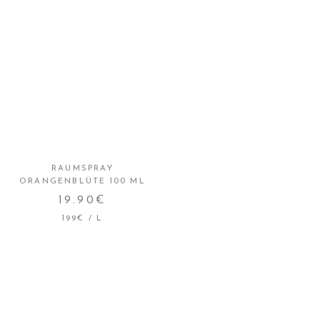
NEU
RAUMSPRAY
FLORALER RAUMDUFT-
ORANGENBLÜTE 100 ML
DIFFUSER ORANGENBLÜTE
95 ML
19.90€
27€
199€
/
L
270€
/
L