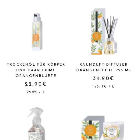
TROCKENÖL FÜR KÖRPER
RAUMDUFT-DIFFUSER
UND HAAR 100ML
ORANGENBLÜTE 225 ML
ORANGENBLUETE
34.90€
22.90€
155.11€
/
L
229€
/
L