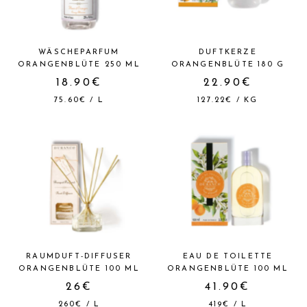
WÄSCHEPARFUM
DUFTKERZE
ORANGENBLÜTE 250 ML
ORANGENBLÜTE 180 G
18.90€
22.90€
75.60€
/
L
127.22€
/
KG
RAUMDUFT-DIFFUSER
EAU DE TOILETTE
ORANGENBLÜTE 100 ML
ORANGENBLÜTE 100 ML
26€
41.90€
260€
/
L
419€
/
L