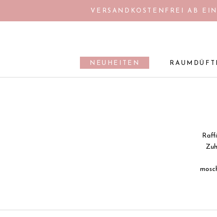
Direkt
VERSANDKOSTENFREI AB EIN
zum
Inhalt
NEUHEITEN
RAUMDÜFT
NEUHEITEN
RAUMDÜFT
Raffi
Zuh
mosch