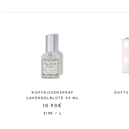
KOPFKISSENSPRAY
DUFTS
LAVENDELBLÜTE 50 ML
10.90€
218€
/
L