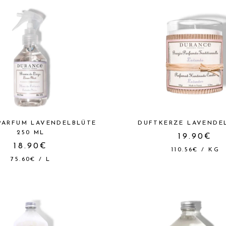
PARFUM LAVENDELBLÜTE
DUFTKERZE LAVENDEL
250 ML
19.90€
18.90€
110.56€
/
KG
75.60€
/
L