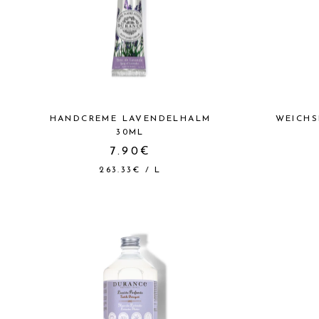
HANDCREME LAVENDELHALM
WEICHS
30ML
7.90€
263.33€
/
L