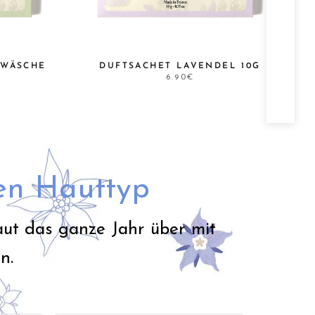
 WÄSCHE
DUFTSACHET LAVENDEL 10G
6.90€
den Hauttyp
aut das ganze Jahr über mit
n.