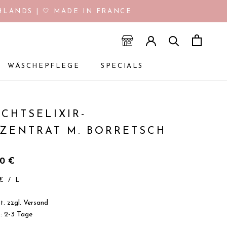
LANDS | 🤍 MADE IN FRANCE
WÄSCHEPFLEGE
SPECIALS
WÄSCHEPFLEGE
SPECIALS
ICHTSELIXIR-
ZENTRAT M. BORRETSCH
90€
€
/
L
t. zzgl.
Versand
t: 2-3 Tage