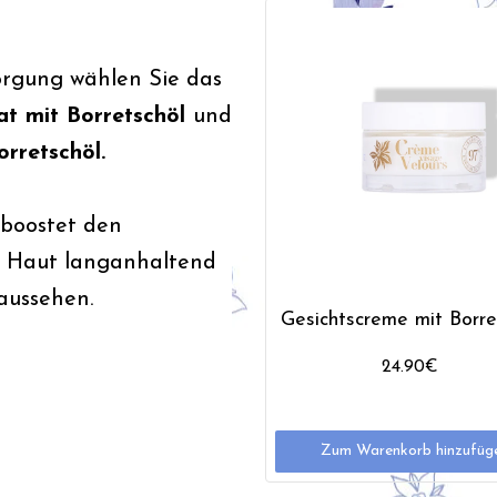
orgung wählen Sie das
rat mit Borretschöl
und
rretschöl.
 boostet den
re Haut langanhaltend
aussehen.
Gesichtscreme mit Borre
24.90€
Zum Warenkorb hinzufüg