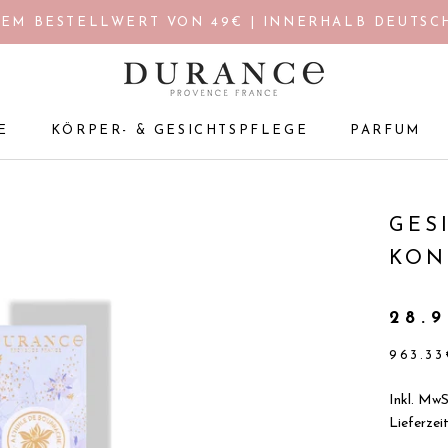
EM BESTELLWERT VON 49€ | INNERHALB DEUTSCH
E
KÖRPER- & GESICHTSPFLEGE
PARFUM
E
KÖRPER- & GESICHTSPFLEGE
PARFUM
GES
KON
28.
963.33
Inkl. MwS
Lieferzei