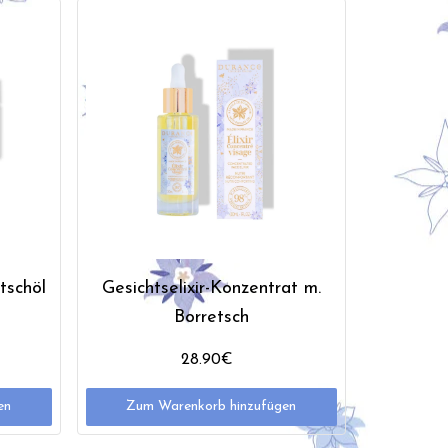
tschöl
Gesichtselixir-Konzentrat m.
Borretsch
28.90€
en
Zum Warenkorb hinzufügen